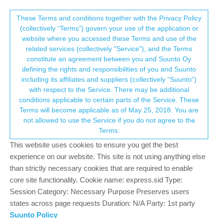
Suunto Community Forum
This community forum collects and processes
These Terms and conditions together with the Privacy Policy
(collectively “Terms”) govern your use of the application or
your personal information.
website where you accessed these Terms and use of the
Navigation " étape par étape"
related services (collectively "Service"), and the Terms
consent.not_received
constitute an agreement between you and Suunto Oy
3
2
520
2
Log in to reply
Suunto 9 Peak Pro
defining the rights and responsibilities of you and Suunto
including its affiliates and suppliers (collectively “Suunto”)
→ Your Rights & Consent
with respect to the Service. There may be additional
R
Redbird
21 Feb 2024, 10:58
conditions applicable to certain parts of the Service. These
Offline
Terms will become applicable as of May 25, 2018. You are
Navigation " étape par étape " , bonjour je suis actuellement très
not allowed to use the Service if you do not agree to the
satisfait de ma nouvelle montre Suunto 9 Peak Pro Titanium ,
Terms.
merci Suunto . J’ai juste un regret au niveau de la navigation
"étape par étape " elle averti bien 100m avant le carrefour mais
This website uses cookies to ensure you get the best
l’affichage dure que 3 secondes puis plus rien !! arrivé au
experience on our website. This site is not using anything else
carrefour une nouvelle indication mais pour le prochain carrefour
than strictly necessary cookies that are required to enable
parfois à plusieurs km !!! ( quel intérêt pour moi aucun !! ) il
core site functionality. Cookie name: express.sid Type:
m’arrive d’avoir même cette information quelques mètres avant
Session Category: Necessary Purpose Preserves users
le carrefour pour le suivant !! donc cela prête à confusion et
states across page requests Duration: N/A Party: 1st party
m’oblige à basculer sur l’écran ( points petit poucet ) . SVP
Suunto Policy